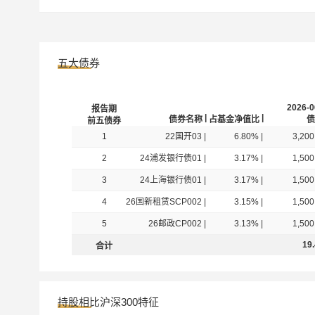
汇添富添富通货币E
511980
汇添富收益快线货币B
519889
五大债券
汇添富稳利60天短债C
012575
2026-0
报告期
|
|
债券名称
占基金净值比
债
前五债券
汇添富全额宝货币A
000397
1
22国开03
|
6.80%
|
3,200
2
24浦发银行债01
|
3.17%
|
1,500
汇添富稳福60天滚动持有中短债A
014594
3
24上海银行债01
|
3.17%
|
1,500
4
26国新租赁SCP002
|
3.15%
|
1,500
汇添富稳福60天滚动持有中短债E
014596
5
26邮政CP002
|
3.13%
|
1,500
19
合计
汇添富稳福60天滚动持有中短债C
014595
持股相比沪深300特征
汇添富货币E
012830