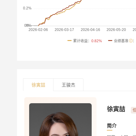
累计收益：
0.82%
业绩基准
徐寅喆
王骏杰
徐寅喆
任
简介