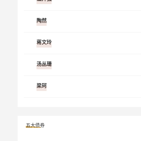
汇添富稳利60天短债C
012575
陶然
汇添富全额宝货币A
000397
汇添富稳福60天滚动持有中短债A
014594
蒋文玲
汇添富稳福60天滚动持有中短债E
014596
汤丛珊
汇添富稳福60天滚动持有中短债C
014595
梁珂
汇添富货币E
012830
汇添富稳利60天短债D
016428
五大债券
汇添富收益快线货币A
519888