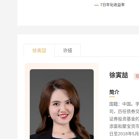
徐寅喆
许娅
徐寅喆
任
简介
国籍：中国。学
司，历任债券交
证券投资基金的
添富和聚宝货币
日至2018年