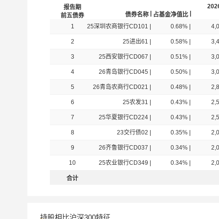
202
报告期
|
|
债券名称
占基金净值比
前五债券
汇添富稳益60天持有债券A
018794
1
25深圳农商银行CD101
|
0.68%
|
4,
2
25进出61
|
0.58%
|
3,
汇添富稳福60天滚动持有中短债B
016855
3
25西安银行CD067
|
0.51%
|
3,
4
26青岛银行CD045
|
0.50%
|
3,
汇添富和聚宝货币C
016096
5
26青岛农商行CD021
|
0.48%
|
2,
6
25农发31
|
0.43%
|
2,
汇添富稳益60天持有债券C
018795
7
25华夏银行CD224
|
0.43%
|
2,
8
23交行债02
|
0.35%
|
2,
汇添富稳利60天短债B
018950
9
26齐鲁银行CD037
|
0.34%
|
2,
10
25农业银行CD349
|
0.34%
|
2,
汇添富现金宝货币B
009588
合计
汇添富全额宝货币C
017062
持股相比沪深300特征