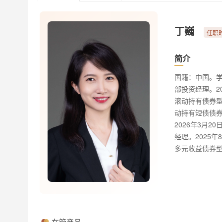
丁巍
任职时
简介
国籍：中国。学
部投资经理。2
滚动持有债券型
动持有短债债券
2026年3月
经理。2025
多元收益债券
在管产品