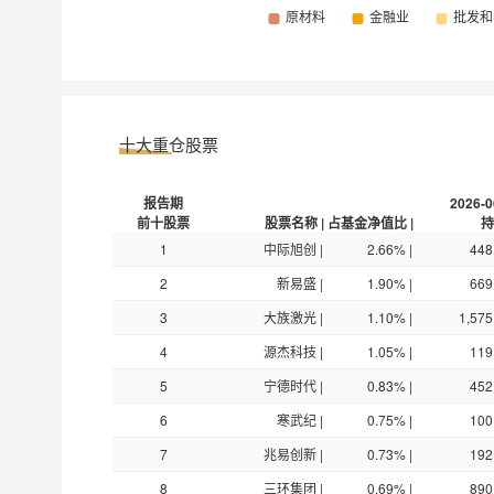
汇添富中债1-3年隐含评级AA+及以上信用债指数
汇添富中债1-3年隐含评级AA+及以上信用债指数
汇添富多元收益债券D
025644
十大重仓股票
报告期
2026-0
汇添富多元收益债券A
470010
前十股票
股票名称
|
占基金净值比
|
持
1
中际旭创
|
2.66%
|
448
汇添富多元收益债券C
470011
2
新易盛
|
1.90%
|
669
3
大族激光
|
1.10%
|
1,575
4
源杰科技
|
1.05%
|
119
5
宁德时代
|
0.83%
|
452
6
寒武纪
|
0.75%
|
100
7
兆易创新
|
0.73%
|
192
8
三环集团
|
0.69%
|
890